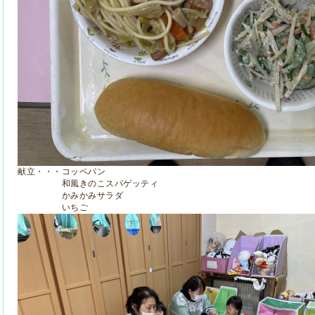
献立・・・コッペパン
和風きのこスパゲッティ
かみかみサラダ
いちご