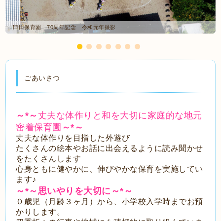
臼田保育園 70周年記念 令和元年撮影
ごあいさつ
～*～
丈夫な体作りと
和を大切に家庭的な地元
密着保育園
～*～
丈夫な体作りを目指した外遊び
たくさんの絵本やお話に出会えるように読み聞かせ
をたくさんします
心身ともに健やかに、伸びやかな保育を実施してい
ます♪
～*～思いやりを大切に～*～
０歳児（月齢３ヶ月）から、小学校入学時までお預
かりします。