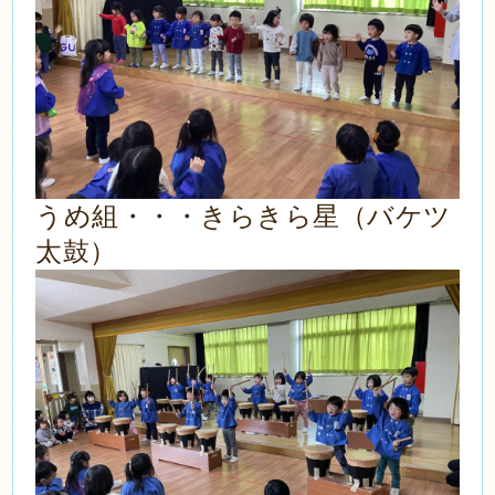
うめ組・・・きらきら星（バケツ
太鼓）