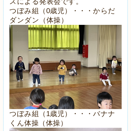
スによる発表会です。
0
つぼみ組（
歳児）・・・からだ
ダンダン（体操）
1
つぼみ組（
歳児）・・・バナナ
くん体操（体操）