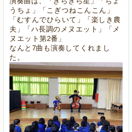
演奏曲は、「きらきら星」「ちょ
うちょ」「こぎつねこんこん」
「むすんでひらいて」「楽しき農
夫」「ハ長調のメヌエット」「メ
2
ヌエット第
番」
7
なんと
曲も演奏してくれまし
た。