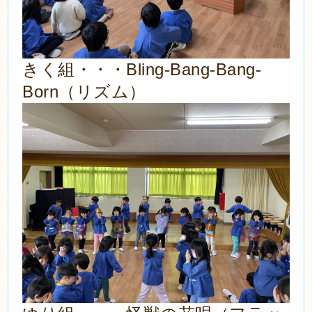
Bling
Bang
Bang
きく組・・・
‐
‐
‐
Born
（リズム）