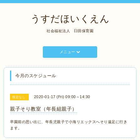
うすだほいくえん
社会福祉法人 臼田保育園
メニュー
今月のスケジュール
2020-01-17 (Fri) 09:00～14:30
指定なし
親子そり教室（年長組親子）
卒園前の思い出に、年長児親子で小海リエックスへそり遠足に行き
ます。