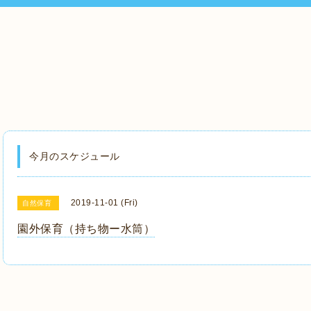
今月のスケジュール
2019-11-01 (Fri)
自然保育
園外保育（持ち物ー水筒）