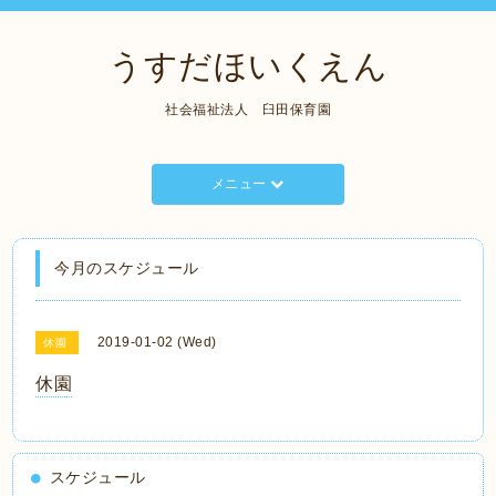
うすだほいくえん
社会福祉法人 臼田保育園
メニュー
今月のスケジュール
2019-01-02 (Wed)
休園
休園
スケジュール