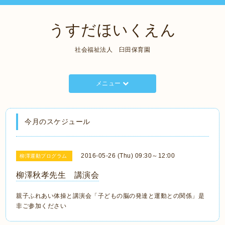
うすだほいくえん
社会福祉法人 臼田保育園
メニュー
今月のスケジュール
2016-05-26 (Thu) 09:30～12:00
柳澤運動プログラム
柳澤秋孝先生 講演会
親子ふれあい体操と講演会「子どもの脳の発達と運動との関係」是
非ご参加ください