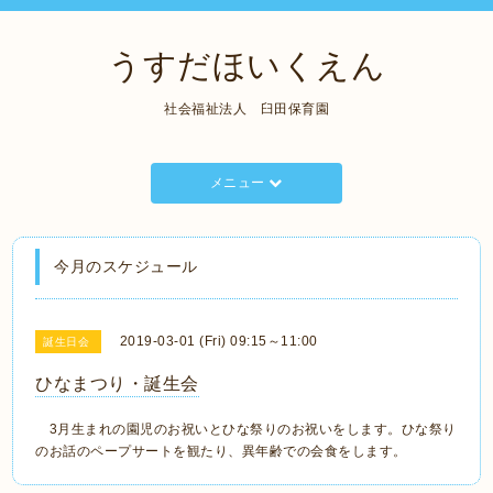
うすだほいくえん
社会福祉法人 臼田保育園
メニュー
今月のスケジュール
2019-03-01 (Fri) 09:15～11:00
誕生日会
ひなまつり・誕生会
3月生まれの園児のお祝いとひな祭りのお祝いをします。ひな祭り
のお話のペープサートを観たり、異年齢での会食をします。